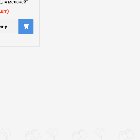
"Для мелочей"
шт)
ину