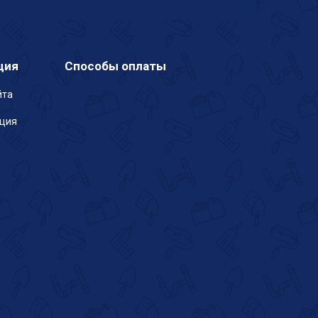
ция
Способы оплаты
йта
ация