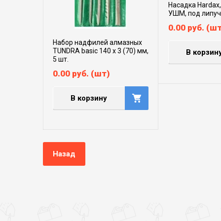
Насадка Hardax,
УШМ, под липуч
0.00
руб.
(шт
Набор надфилей алмазных
TUNDRA basic 140 х 3 (70) мм,
В корзин
5 шт.
0.00
руб.
(шт)
В корзину
Назад