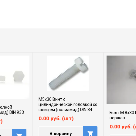
М5х30 Винт с
цилиндрической головкой со
полной
шлицем (полиамид) DIN 84
мид) DIN 933
Болт М 8х30 
0.00
руб.
(шт)
нержав.
)
0.00
руб.
(
В корзину