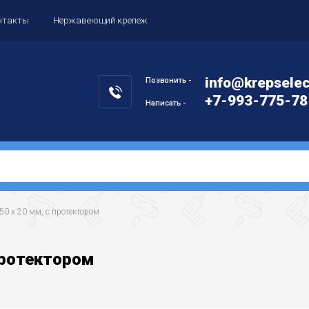
нтакты
Нержавеющий крепеж
info@krepselec
Позвонить -
+7-993-775-78
Написать -
 250 х 20 мм, с протектором
 протектором