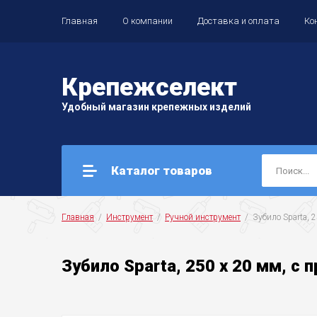
Главная
О компании
Доставка и оплата
Ко
Крепеж
селект
Удобный магазин крепежных изделий
Каталог товаров
Главная
  /  
Инструмент
  /  
Ручной инструмент
  /  Зубило Sparta,
Зубило Sparta, 250 х 20 мм, с