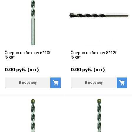
Сверло по бетону 6*100
Сверло по бетону 8*120
"888"
"888"
0.00
руб.
(шт)
0.00
руб.
(шт)
В корзину
В корзину