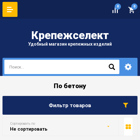
0
0
Крепеж
селект
Удобный магазин крепежных изделий
По бетону
Фильтр товаров
Сортировать по
Не сортировать