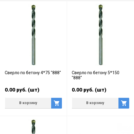
Сверло по бетону 4*75 "888"
Сверло по бетону 5*150
"888"
0.00
руб.
(шт)
0.00
руб.
(шт)
В корзину
В корзину