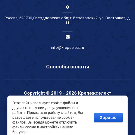
Россия, 623700,Свердловская обл; г. Берёзовский, ул. Восточная, д.
11.
info@krepselect.ru
Способы оплаты
Copyright © 2019 - 2026 Крепежселект
Мегагрупп.ру
Этот сайт использует cookie-файлы и
другие технологии для улучшения его
работы. Продолжая работу с сайтом, Вы
Хорошо
разрешаете использование cookie-
файлов. Вы всегда можете отключить
файлы cookie в настройках Вашего
браузера.