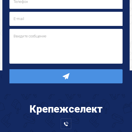
Крепеж
селект