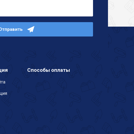
Отправить
ция
Способы оплаты
йта
ация