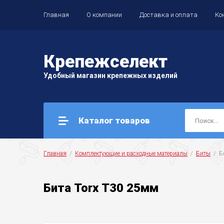
Главная
О компании
Доставка и оплата
Ко
Крепеж
селект
Удобный магазин крепежных изделий
Каталог товаров
Главная
  /  
Комплектующие и расходные материалы
  /  
Биты
  / 
Бита Torx Т30 25мм