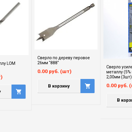
Сверло по дереву перовое
26мм "888"
ллу LOM
Сверло усил
0.00
руб.
(шт)
металлу (5%
)
2,00мм (3шт)
0.00
руб.
(
В корзину
у
В корз