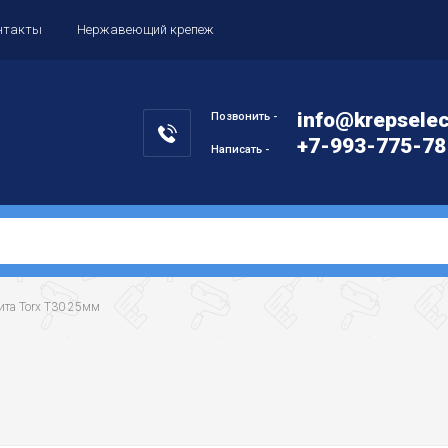
нтакты
Нержавеющий крепеж
info@krepselec
Позвонить -
+7-993-775-78
Написать -
 Бита Torx Т30 25мм