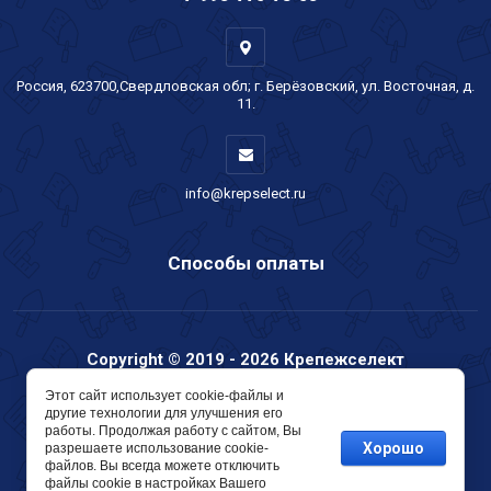
Россия, 623700,Свердловская обл; г. Берёзовский, ул. Восточная, д.
11.
info@krepselect.ru
Способы оплаты
Copyright © 2019 - 2026 Крепежселект
Мегагрупп.ру
Этот сайт использует cookie-файлы и
другие технологии для улучшения его
работы. Продолжая работу с сайтом, Вы
Хорошо
разрешаете использование cookie-
файлов. Вы всегда можете отключить
файлы cookie в настройках Вашего