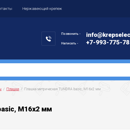
нтакты
Нержавеющий крепеж
info@krepselec
Позвонить -
+7-993-775-78
Написать -
ы
  /  
Плашки
  /  Плашка метрическая TUNDRA basic, М16х2 мм
asic, М16х2 мм