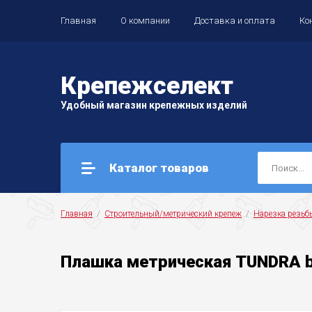
Главная
О компании
Доставка и оплата
Ко
Крепеж
селект
Удобный магазин крепежных изделий
Каталог товаров
Главная
  /  
Строительный/метрический крепеж
  /  
Нарезка резьб
Плашка метрическая TUNDRA b