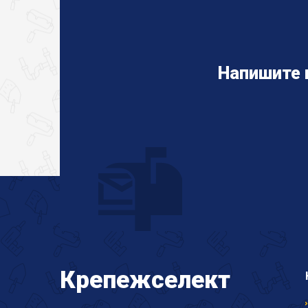
Напишите 
Крепеж
селект