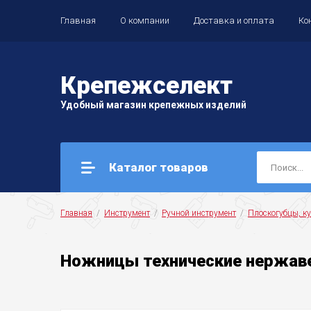
Главная
О компании
Доставка и оплата
Ко
Крепеж
селект
Удобный магазин крепежных изделий
Каталог товаров
Главная
  /  
Инструмент
  /  
Ручной инструмент
  /  
Плоскогубцы, ку
Ножницы технические нержаве