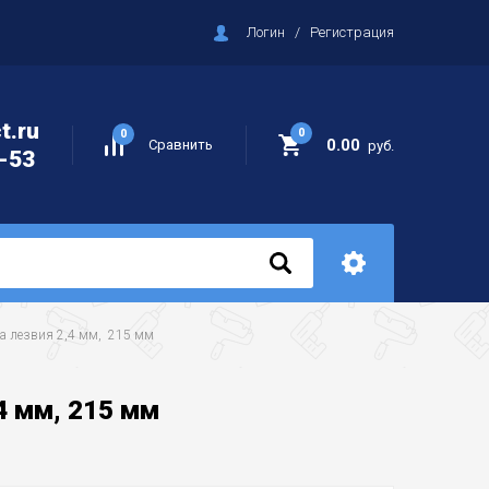
Логин
/
Регистрация
t.ru
0
0
0.00
Сравнить
руб.
-53
а лезвия 2,4 мм,  215 мм
4 мм, 215 мм