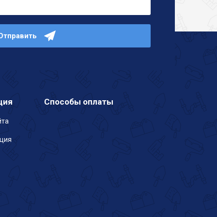
Отправить
ция
Способы оплаты
йта
ация