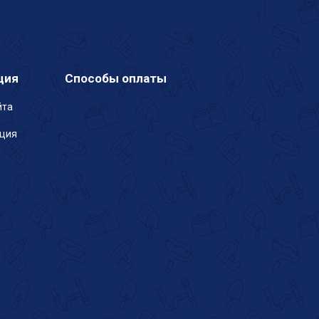
ция
Способы оплаты
йта
ация