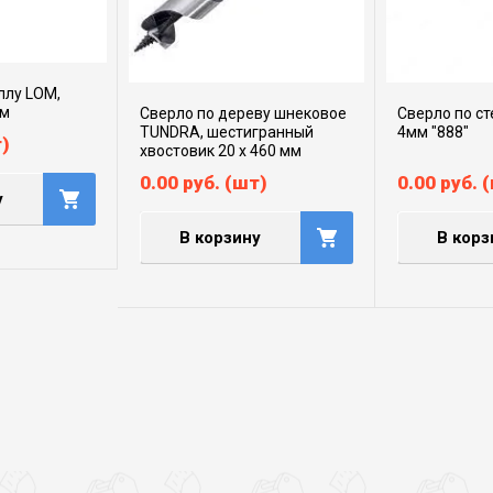
ллу LOM,
мм
Сверло по дереву шнековое
Сверло по ст
TUNDRA, шестигранный
4мм "888"
)
хвостовик 20 х 460 мм
0.00
руб.
(шт)
0.00
руб.
(
у
В корзину
В корз