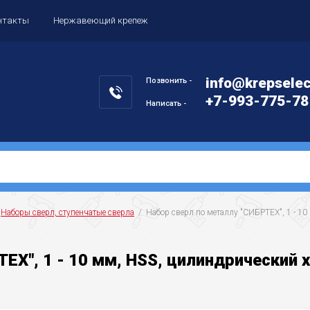
нтакты
Нержавеющий крепеж
info@krepselec
Позвонить -
+7-993-775-78
Написать -
 
Наборы сверл, ступенчатые сверла
  /  Набор сверл по металлу "СИБРТЕХ", 1 - 1
ЕХ", 1 - 10 мм, HSS, цилиндрический 