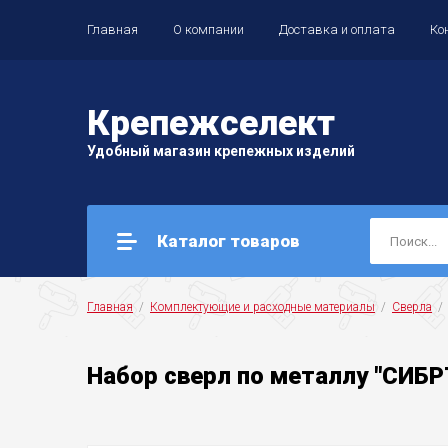
Главная
О компании
Доставка и оплата
Ко
Крепеж
селект
Удобный магазин крепежных изделий
Каталог товаров
Главная
  /  
Комплектующие и расходные материалы
  /  
Сверла
  / 
Набор сверл по металлу "СИБРТ