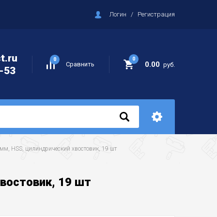
Логин
/
Регистрация
t.ru
0
0
0.00
Сравнить
руб.
-53
0 мм, HSS, цилиндрический хвостовик, 19 шт
хвостовик, 19 шт