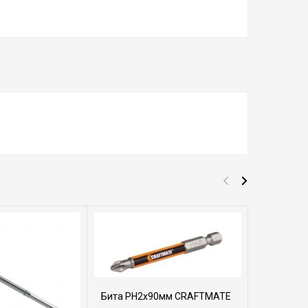
Бита PH2х90мм CRAFTMATE