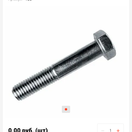
0.00
руб.
(шт)
−
+